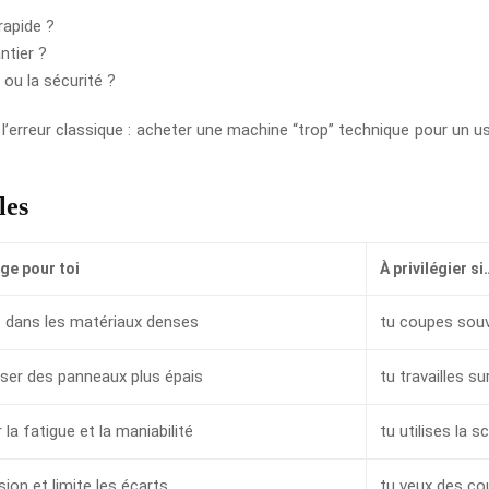
rapide ?
ntier ?
e ou la sécurité ?
l’erreur classique : acheter une machine “trop” technique pour un us
les
ge pour toi
À privilégier si
e dans les matériaux denses
tu coupes souv
ser des panneaux plus épais
tu travailles s
 la fatigue et la maniabilité
tu utilises la 
sion et limite les écarts
tu veux des co