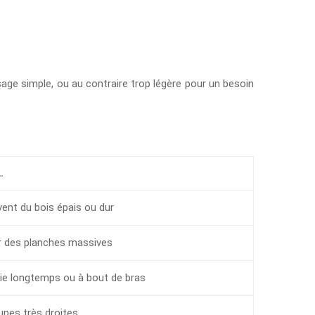
age simple, ou au contraire trop légère pour un besoin
…
ent du bois épais ou dur
ur des planches massives
scie longtemps ou à bout de bras
upes très droites