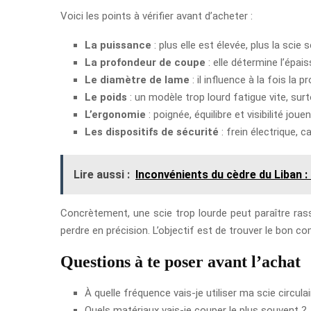
Voici les points à vérifier avant d’acheter :
La puissance
: plus elle est élevée, plus la scie
La profondeur de coupe
: elle détermine l’épa
Le diamètre de lame
: il influence à la fois la
Le poids
: un modèle trop lourd fatigue vite, surt
L’ergonomie
: poignée, équilibre et visibilité jou
Les dispositifs de sécurité
: frein électrique, 
Lire aussi :
Inconvénients du cèdre du Liban :
Concrètement, une scie trop lourde peut paraître rassu
perdre en précision. L’objectif est de trouver le bon c
Questions à te poser avant l’achat
À quelle fréquence vais-je utiliser ma scie circulai
Quels matériaux vais-je couper le plus souvent ?