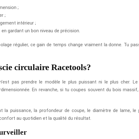
mension ;
r ;
ement intérieur ;
ut en gardant un bon niveau de précision.
icolage régulier, ce gain de temps change vraiment la donne. Tu p
cie circulaire Racetools?
n’est pas prendre le modèle le plus puissant ni le plus cher. L
rdimensionnée. En revanche, si tu coupes souvent du bois massif,
t la puissance, la profondeur de coupe, le diamètre de lame, le poi
nfort au quotidien et la qualité du résultat.
urveiller