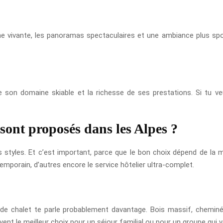
vivante, les panoramas spectaculaires et une ambiance plus sport
 son domaine skiable et la richesse de ses prestations. Si tu veu
 sont proposés dans les Alpes ?
rs styles. Et c’est important, parce que le bon choix dépend de la m
ntemporain, d’autres encore le service hôtelier ultra-complet.
de chalet te parle probablement davantage. Bois massif, cheminée
vent le meilleur choix pour un séjour familial ou pour un groupe qui