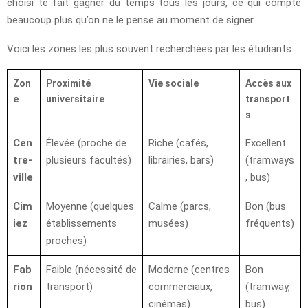
choisi te fait gagner du temps tous les jours, ce qui compte
beaucoup plus qu’on ne le pense au moment de signer.
Voici les zones les plus souvent recherchées par les étudiants :
Zon
Proximité
Vie sociale
Accès aux
e
universitaire
transport
s
Cen
Élevée (proche de
Riche (cafés,
Excellent
tre-
plusieurs facultés)
librairies, bars)
(tramways
ville
, bus)
Cim
Moyenne (quelques
Calme (parcs,
Bon (bus
iez
établissements
musées)
fréquents)
proches)
Fab
Faible (nécessité de
Moderne (centres
Bon
rion
transport)
commerciaux,
(tramway,
cinémas)
bus)