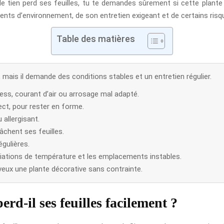
le tien perd ses feuilles, tu te demandes sûrement si cette plante
ents d’environnement, de son entretien exigeant et de certains risq
Table des matières
 mais il demande des conditions stables et un entretien régulier.
ress, courant d’air ou arrosage mal adapté.
rect, pour rester en forme.
 allergisant.
âchent ses feuilles.
gulières.
iations de température et les emplacements instables.
u veux une plante décorative sans contrainte.
rd-il ses feuilles facilement ?