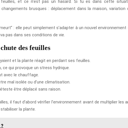
uilles, et ce n’est pas un hasard. Si tu es dans cette situati
aux changements brusques : déplacement dans la maison, variation d
eurt” : elle peut simplement s’adapter à un nouvel environnement en
va pas dans ses conditions de vie.
 chute des feuilles
yxient et la plante réagit en perdant ses feuilles.
p, ce qui provoque un stress hydrique.
out avec le chauffage.
être mal isolée ou d’une climatisation.
déteste être déplacé sans raison.
illes, il faut d’abord vérifier l’environnement avant de multiplier le
stabiliser la plante.
 ?