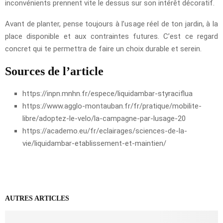
inconvénients prennent vite le dessus sur son intérêt décoratif.
Avant de planter, pense toujours à l’usage réel de ton jardin, à la
place disponible et aux contraintes futures. C’est ce regard
concret qui te permettra de faire un choix durable et serein.
Sources de l’article
https://inpn.mnhn.fr/espece/liquidambar-styraciflua
https://www.agglo-montauban.fr/fr/pratique/mobilite-
libre/adoptez-le-velo/la-campagne-par-lusage-20
https://academo.eu/fr/eclairages/sciences-de-la-
vie/liquidambar-etablissement-et-maintien/
AUTRES ARTICLES