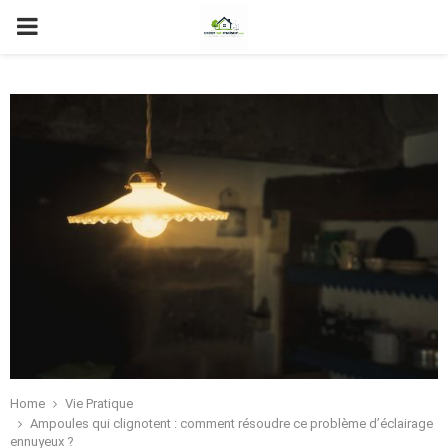
PRIMARY
MENU
Home
Vie Pratique
Ampoules qui clignotent : comment résoudre ce problème d’éclairage
ennuyeux ?