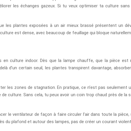
éliorer les échanges gazeux. Si tu veux optimiser ta culture san
que les plantes exposées à un air mieux brassé présentent un d
culture est dense, avec beaucoup de feuillage qui bloque naturellement
s en culture indoor. Dès que la lampe chauffe, que la pièce est 
delà d’un certain seuil, les plantes transpirent davantage, absor
viter les zones de stagnation. En pratique, ce n’est pas seulement un
e culture. Sans cela, tu peux avoir un coin trop chaud près de la so
r le ventilateur de façon à faire circuler l’air dans toute la pièce, 
près du plafond et autour des lampes, pas de créer un courant violent 