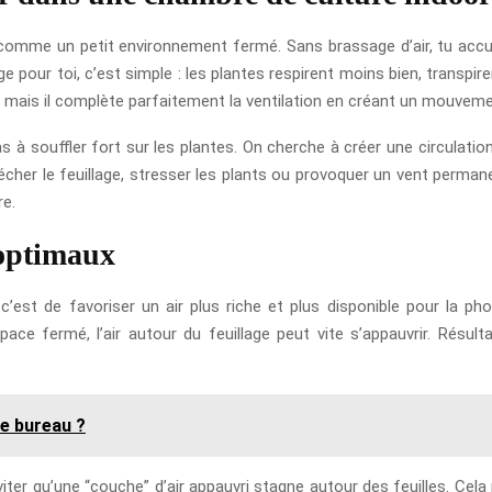
comme un petit environnement fermé. Sans brassage d’air, tu accumu
e pour toi, c’est simple : les plantes respirent moins bien, transpir
, mais il complète parfaitement la ventilation en créant un mouvem
s à souffler fort sur les plantes. On cherche à créer une circulatio
écher le feuillage, stresser les plants ou provoquer un vent perman
re.
 optimaux
r, c’est de favoriser un air plus riche et plus disponible pour l
ce fermé, l’air autour du feuillage peut vite s’appauvrir. Résultat
e bureau ?
 éviter qu’une “couche” d’air appauvri stagne autour des feuilles. Ce