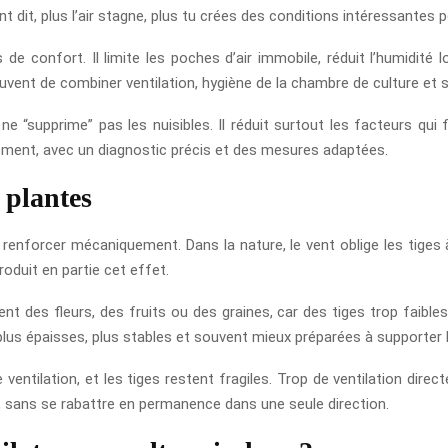
 dit, plus l’air stagne, plus tu crées des conditions intéressantes 
e confort. Il limite les poches d’air immobile, réduit l’humidité lo
ent de combiner ventilation, hygiène de la chambre de culture et sur
ne “supprime” pas les nuisibles. Il réduit surtout les facteurs qui 
rgement, avec un diagnostic précis et des mesures adaptées.
s plantes
se renforcer mécaniquement. Dans la nature, le vent oblige les tige
oduit en partie cet effet.
tent des fleurs, des fruits ou des graines, car des tiges trop faib
plus épaisses, plus stables et souvent mieux préparées à supporter l
entilation, et les tiges restent fragiles. Trop de ventilation direct
t, sans se rabattre en permanence dans une seule direction.