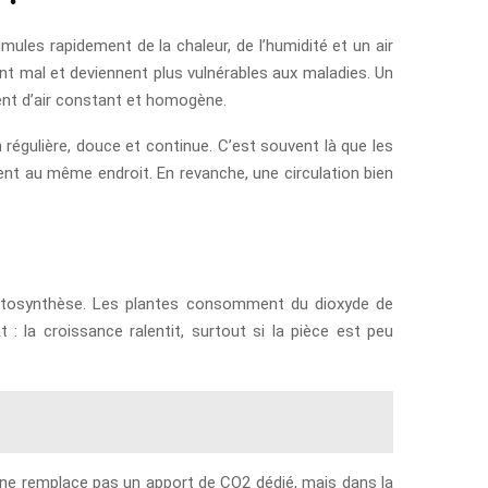
les rapidement de la chaleur, de l’humidité et un air
ent mal et deviennent plus vulnérables aux maladies. Un
ent d’air constant et homogène.
n régulière, douce et continue. C’est souvent là que les
ent au même endroit. En revanche, une circulation bien
a photosynthèse. Les plantes consomment du dioxyde de
 : la croissance ralentit, surtout si la pièce est peu
la ne remplace pas un apport de CO2 dédié, mais dans la