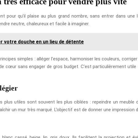
 très efficace pour vendre plus vite
t pour qu’il plaise au plus grand nombre, sans entrer dans une lo
ndre neutre, chaleureux et facile à imaginer.
r votre douche en un lieu de détente
cipes simples : alléger l’espace, harmoniser les couleurs, corriger
 de cœur sans engager de gros budget. C’est particulièrement utile 
légier
les plus utiles sont souvent les plus ciblées : repeindre un meuble 
îchir un mur très marqué. L’objectif est de donner une impression d
nc cassé, beige, lin, gris doux. Ils facilitent la projection et év