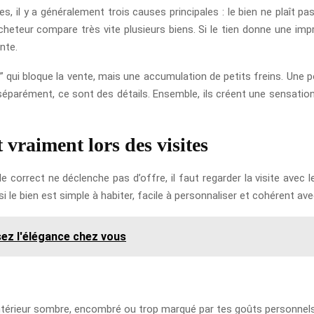
 il y a généralement trois causes principales : le bien ne plaît pas
eteur compare très vite plusieurs biens. Si le tien donne une impr
nte.
” qui bloque la vente, mais une accumulation de petits freins. Une p
s séparément, ce sont des détails. Ensemble, ils créent une sensatio
 vraiment lors des visites
correct ne déclenche pas d’offre, il faut regarder la visite avec l
si le bien est simple à habiter, facile à personnaliser et cohérent av
sez l'élégance chez vous
ieur sombre, encombré ou trop marqué par tes goûts personnels peut