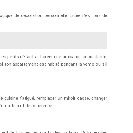
gique de décoration personnelle. L’idée n’est pas de
 les petits défauts et créer une ambiance accueillante.
si ton appartement est habité pendant la vente ou s’il
de cuisine fatigué, remplacer un miroir cassé, changer
’entretien et de cohérence.
itent de bloquer les goûts des visiteurs. Si tu hésites