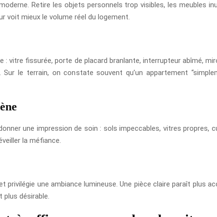
moderne. Retire les objets personnels trop visibles, les meubles inut
eur voit mieux le volume réel du logement.
 : vitre fissurée, porte de placard branlante, interrupteur abîmé, mir
n. Sur le terrain, on constate souvent qu’un appartement “simpl
cène
 donner une impression de soin : sols impeccables, vitres propres, cu
veiller la méfiance.
t privilégie une ambiance lumineuse. Une pièce claire paraît plus accu
plus désirable.