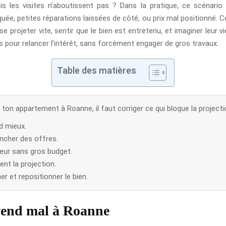
 les visites n’aboutissent pas ? Dans la pratique, ce scénario 
ée, petites réparations laissées de côté, ou prix mal positionné. C
e projeter vite, sentir que le bien est entretenu, et imaginer leur v
ts pour relancer l’intérêt, sans forcément engager de gros travaux.
Table des matières
ton appartement à Roanne, il faut corriger ce qui bloque la project
d mieux.
encher des offres.
œur sans gros budget.
nt la projection.
r et repositionner le bien.
vend mal à Roanne