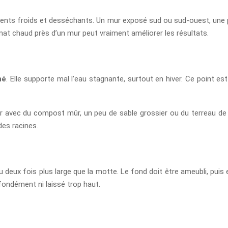
es vents froids et desséchants. Un mur exposé sud ou sud-ouest, une
imat chaud près d’un mur peut vraiment améliorer les résultats.
né
. Elle supporte mal l’eau stagnante, surtout en hiver. Ce point e
ger avec du compost mûr, un peu de sable grossier ou du terreau de p
des racines.
 deux fois plus large que la motte. Le fond doit être ameubli, puis 
ofondément ni laissé trop haut.