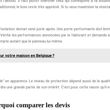
l’absolu. Il faut plutôt chercher celui qui correspond à ta situatio
ditionnel, le bois reste très apprécié. Si tu veux maximiser la résist
e
’isolation devrait venir juste après. Une porte performante doit limit
te. Vérifie les performances annoncées par le fabricant et demande 
compte autant que le panneau lui-même.
ur votre maison en Belgique ?
ide” en apparence. Le niveau de protection dépend aussi de la quali
rdre une grande partie de son intérêt. C’est pour cette raison qu’il e
rquoi comparer les devis