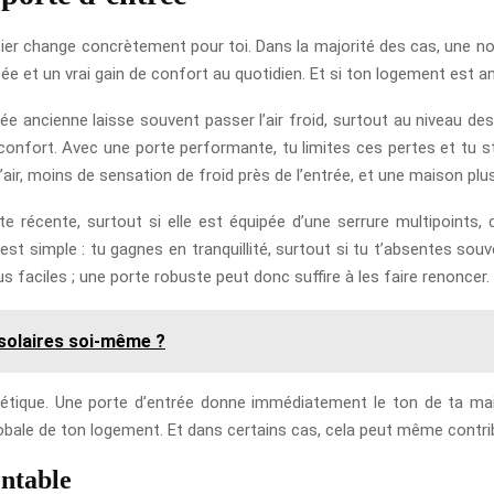
tier change concrètement pour toi. Dans la majorité des cas, une nou
ée et un vrai gain de confort au quotidien. Et si ton logement est anc
rée ancienne laisse souvent passer l’air froid, surtout au niveau de
nfort. Avec une porte performante, tu limites ces pertes et tu sta
air, moins de sensation de froid près de l’entrée, et une maison plus
récente, surtout si elle est équipée d’une serrure multipoints, d
’est simple : tu gagnes en tranquillité, surtout si tu t’absentes sou
 faciles ; une porte robuste peut donc suffire à les faire renoncer.
solaires soi-même ?
thétique. Une porte d’entrée donne immédiatement le ton de ta m
obale de ton logement. Et dans certains cas, cela peut même contribu
entable