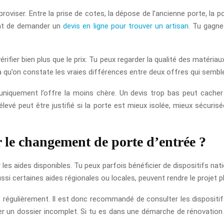
oviser. Entre la prise de cotes, la dépose de l’ancienne porte, la po
nent de demander un
devis en ligne pour trouver un artisan
. Tu gagne
ifier bien plus que le prix. Tu peux regarder la qualité des matériaux 
là qu’on constate les vraies différences entre deux offres qui semb
 uniquement l’offre la moins chère. Un devis trop bas peut cacher
 élevé peut être justifié si la porte est mieux isolée, mieux sécuris
r le changement de porte d’entrée ?
 les aides disponibles. Tu peux parfois bénéficier de dispositifs nat
ussi certaines aides régionales ou locales, peuvent rendre le projet p
nt régulièrement. Il est donc recommandé de consulter les dispositif
 un dossier incomplet. Si tu es dans une démarche de rénovation én