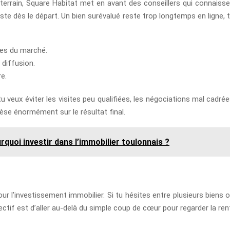
rrain, Square Habitat met en avant des conseillers qui connaissen
te dès le départ. Un bien surévalué reste trop longtemps en ligne, t
les du marché.
 diffusion.
re.
u veux éviter les visites peu qualifiées, les négociations mal cadrée
pèse énormément sur le résultat final.
quoi investir dans l’immobilier toulonnais ?
’investissement immobilier. Si tu hésites entre plusieurs biens ou
ectif est d’aller au-delà du simple coup de cœur pour regarder la renta