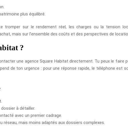
on.
atrimoine plus équilibré.
 te tromper sur le rendement réel, les charges ou la tension lo
’achat, mais sur l’ensemble des coûts et des perspectives de locati
bitat ?
ontacter une agence Square Habitat directement. Tu peux le faire par
épend de ton urgence : pour une réponse rapide, le téléphone est sou
e
t.
ossier à détailler.
ontacté avec un premier cadrage.
é du réseau, mais moins adaptés aux dossiers complexes.