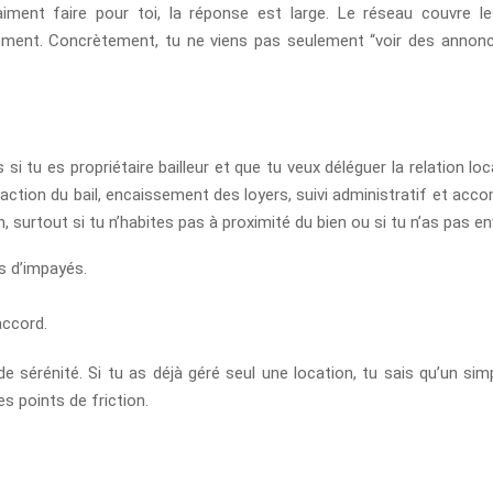
ment faire pour toi, la réponse est large. Le réseau couvre le
ent. Concrètement, tu ne viens pas seulement “voir des annonces
s si tu es propriétaire bailleur et que tu veux déléguer la relation 
daction du bail, encaissement des loyers, suivi administratif et acco
, surtout si tu n’habites pas à proximité du bien ou si tu n’as pas e
es d’impayés.
accord.
 sérénité. Si tu as déjà géré seul une location, tu sais qu’un simpl
les points de friction.