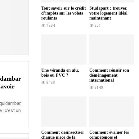
z
:
l
Tout savoir sur le crédit
Studapart : trouvez
d
d’impôts sur les volets
votre logement idéal
e
é
roulants
maintenant
s
c
1984
351
I
o
m
u
p
v
a
r
c
e
t
z
s
l
Une véranda en alu,
Comment réussir son
bois ou PVC ?
déménagement
e
uidambar
international
s
8433
savoir
3140
p
i
è
iquidambar,
g
e : c’est un
e
s
Comment desinsectiser
Comment évaluer les
chaque piece de la
compétences et