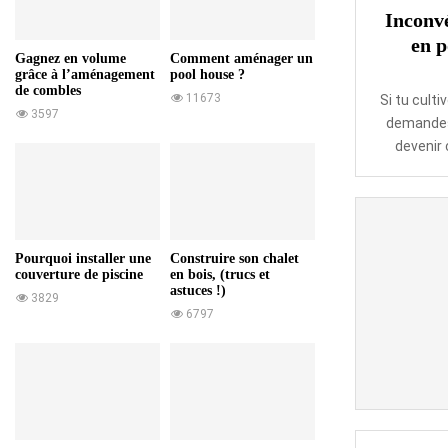
b
Inconvé
e
en p
n
Gagnez en volume
Comment aménager un
j
grâce à l’aménagement
pool house ?
de combles
a
11673
Si tu culti
3597
m
demandes
i
devenir 
n
a
:
C
e
Pourquoi installer une
Construire son chalet
q
couverture de piscine
en bois, (trucs et
u
astuces !)
3829
’
6797
i
l
f
a
u
t