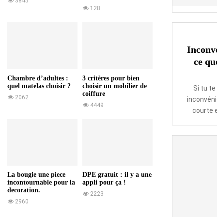
3845
128
Inconvé
ce qu
Chambre d’adultes :
3 critères pour bien
quel matelas choisir ?
choisir un mobilier de
Si tu t
coiffure
2062
inconvéni
4449
courte e
La bougie une piece
DPE gratuit : il y a une
incontournable pour la
appli pour ça !
decoration.
2223
2960