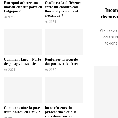
s
Pourquoi acheter une
Quelle est la différence
a
maison clef sur porte en
entre un chauffe-eau
Incon
Belgique ?
thermodynamique et
v
électrique ?
découvr
3733
o
3171
i
r
Si tu envi
dois surt
toxicité
Comment faire – Porte
Renforcer la securité
de garage, l’essentiel
des portes et fenêtres
2321
2162
Combien coûte la pose
Inconvénients du
d’un portail en PVC ?
pyracantha : ce que
vous devez savoir