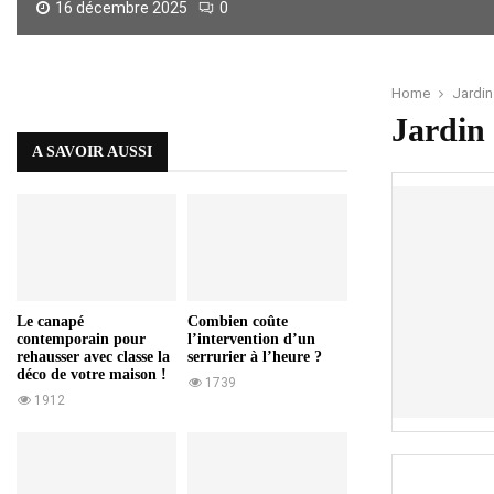
16 décembre 2025
0
I
n
c
Home
Jardin
o
Jardin
n
A SAVOIR AUSSI
v
é
n
i
e
n
t
s
Le canapé
Combien coûte
contemporain pour
l’intervention d’un
d
rehausser avec classe la
serrurier à l’heure ?
u
déco de votre maison !
1739
F
1912
i
c
u
s