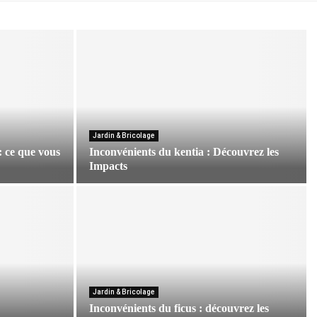
Jardin & Bricolage
: ce que vous
Inconvénients du kentia : Découvrez les
Impacts
I
n
c
o
n
v
é
n
Jardin & Bricolage
Inconvénients du ficus : découvrez les
i