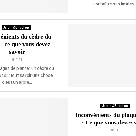
connaître ses limites :.
Jardin & Bricolage
énients du cèdre du
: ce que vous devez
savoir
141
sages de planter un cèdre du
aut surtout savoir une chose :
c’est un arbre...
Jardin & Bricolage
Inconvénients du plaq
: Ce que vous devez 
165