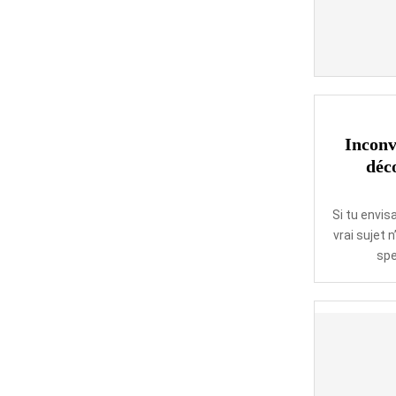
Inconv
déco
Si tu envis
vrai sujet
spe