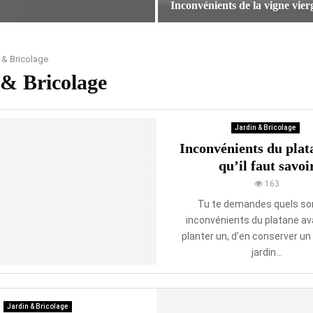
Inconvénients de la vigne vierg
e
n
I
t
n
s
c
 & Bricolage
d
o
 & Bricolage
u
n
p
v
y
é
r
Jardin & Bricolage
n
a
i
Inconvénients du plata
c
e
qu’il faut savoi
a
n
n
163
t
t
Tu te demandes quels son
s
h
d
inconvénients du platane av
a
e
planter un, d’en conserver un
:
l
jardin...
c
a
e
v
q
i
u
g
Jardin & Bricolage