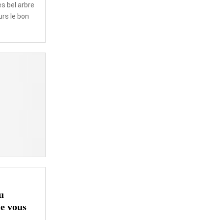
ès bel arbre
ours le bon
u
ue vous