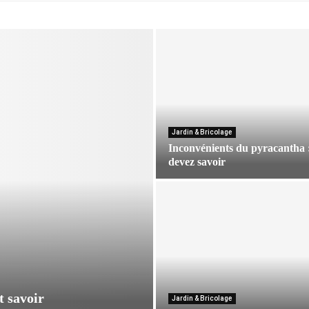
Jardin & Bricolage
Inconvénients du pyracantha 
devez savoir
I
n
c
o
n
v
é
n
t savoir
Jardin & Bricolage
i