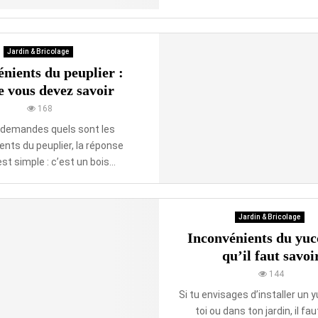
Jardin & Bricolage
nients du peuplier :
e vous devez savoir
168
e demandes quels sont les
ents du peuplier, la réponse
st simple : c’est un bois...
Jardin & Bricolage
Inconvénients du yucc
qu’il faut savoi
144
Si tu envisages d’installer un
toi ou dans ton jardin, il fa