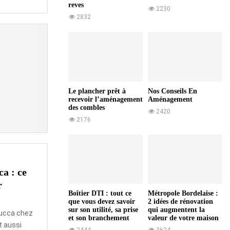
reves
2230
2832
Le plancher prêt à
Nos Conseils En
recevoir l’aménagement
Aménagement
des combles
2420
2176
a : ce
r
Boîtier DTI : tout ce
Métropole Bordelaise :
que vous devez savoir
2 idées de rénovation
sur son utilité, sa prise
qui augmentent la
 yucca chez
et son branchement
valeur de votre maison
ut aussi