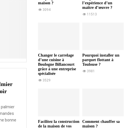
maison ?
l’expérience d’un
maître d’œuvre ?
3094
11513
Changer le carrelage
Pourquoi installer un
d’une cuisine à
parquet flottant à
Boulogne Billancourt
Toulouse ?
grâce à une entreprise
3981
spécialisée
3529
lmier
oir
n palmier
demandes
une bonne
Facilitez la construction
Comment chauffer sa
de la maison de vos
maison ?