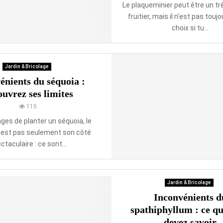
Le plaqueminier peut être un tr
fruitier, mais il n’est pas touj
choix si tu...
Jardin & Bricolage
énients du séquoia :
uvrez ses limites
115
ages de planter un séquoia, le
 n’est pas seulement son côté
ctaculaire : ce sont...
Jardin & Bricolage
Inconvénients d
spathiphyllum : ce q
devez savoir