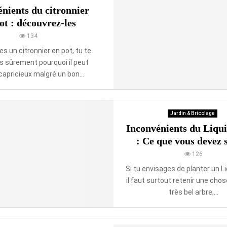
e
n
nients du citronnier
v
e
ot : découvrez-les
o
v
u
134
i
s
e
ves un citronnier en pot, tu te
d
r
 sûrement pourquoi il peut
e
g
capricieux malgré un bon...
v
e
e
r
z
é
s
v
Jardin & Bricolage
a
é
Inconvénients du Liq
v
l
o
: Ce que vous devez 
é
i
126
s
r
i
Si tu envisages de planter un L
c
il faut surtout retenir une chos
i
très bel arbre,...