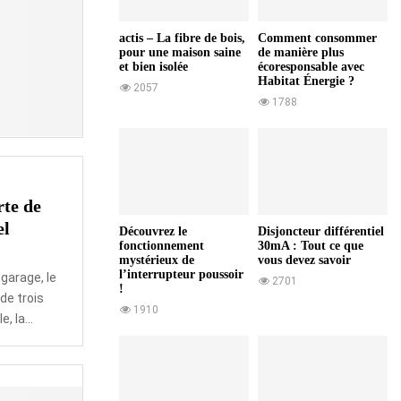
r
p
e
a
actis – La fibre de bois,
Comment consommer
s
n
pour une maison saine
de manière plus
:
et bien isolée
écoresponsable avec
n
l
Habitat Énergie ?
e
2057
e
1788
a
g
u
u
x
i
p
d
h
e
o
te de
u
t
el
l
Découvrez le
Disjoncteur différentiel
o
fonctionnement
30mA : Tout ce que
t
v
mystérieux de
vous devez savoir
i
l’interrupteur poussoir
o
garage, le
2701
m
!
l
de trois
e
1910
t
, la...
a
ï
q
u