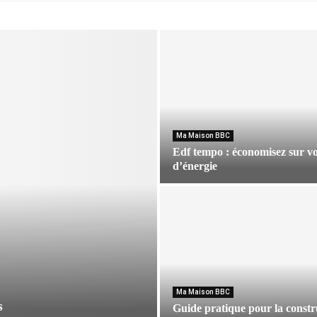
Ma Maison BBC
Edf tempo : économisez sur vo
d’énergie
E
d
f
t
e
m
p
o
Ma Maison BBC
s
Guide pratique pour la constr
: