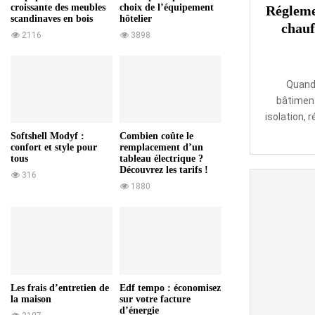
croissante des meubles
choix de l’équipement
Régleme
scandinaves en bois
hôtelier
chauf
2116
3898
Quand 
bâtiment
isolation, r
Softshell Modyf :
Combien coûte le
confort et style pour
remplacement d’un
tous
tableau électrique ?
Découvrez les tarifs !
316
1880
Les frais d’entretien de
Edf tempo : économisez
la maison
sur votre facture
d’énergie