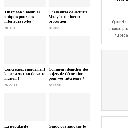
c
u
Tikamoon : meubles
Chaussures de sécurité
r
uniques pour des
Modyf : confort et
i
intérieurs stylés
protection
Quand tu
t
310
383
choisis pa
é
tu orga
u
l
t
i
m
e
Concrétisez rapidement
Comment dénicher des
la construction de votre
objets de décoration
c
maison !
pour vos intérieurs ?
h
2733
3590
e
z
v
o
u
s
La popularité
Guide pratique sur le