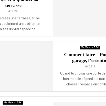
t
o
terrasse
u
n
r
2135
s
e
t
 crées une terrasse, tu ne
d
r
s seulement un revêtement :
’
u
nises un vrai espace de...
é
c
n
t
e
i
r
o
Ma Maison BBC
g
n
Comment faire – Por
i
d
garage, l’essenti
e
e
2319
b
â
Quand tu choisis une porte de 
t
bon modèle dépend surtout 
i
choses : l’espace disponible
m
e
n
t
Ma Maison BBC