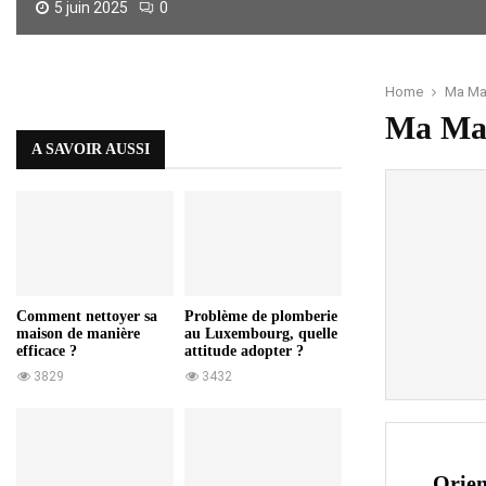
5 juin 2025
0
A
l
a
Home
Ma Ma
r
Ma Ma
m
A SAVOIR AUSSI
e
m
a
i
s
o
n
q
Comment nettoyer sa
Problème de plomberie
maison de manière
au Luxembourg, quelle
i
efficace ?
attitude adopter ?
a
3829
3432
r
a
:
S
é
Orien