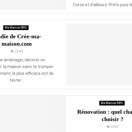
Corse et d’ailleurs. Prêts pour le
Ma Maison BBC
odie de Crée-ma-
maison.com
2244
ux aménager, décorer ou
r ta maison sans te tromper
ment, le plus efficace est de
tester...
Ma Maison BBC
Rénovation : quel ch
choisir ?
2331