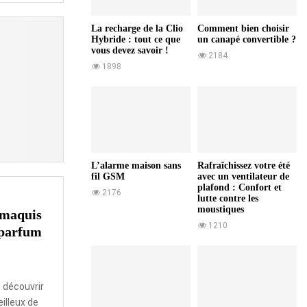
La recharge de la Clio
Comment bien choisir
Hybride : tout ce que
un canapé convertible ?
vous devez savoir !
2184
1898
L’alarme maison sans
Rafraîchissez votre été
fil GSM
avec un ventilateur de
plafond : Confort et
2176
lutte contre les
moustiques
 maquis
1210
 parfum
s découvrir
illeux de