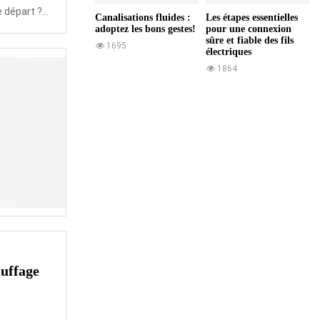
 départ ?...
Canalisations fluides :
Les étapes essentielles
adoptez les bons gestes!
pour une connexion
sûre et fiable des fils
1695
électriques
1864
auffage