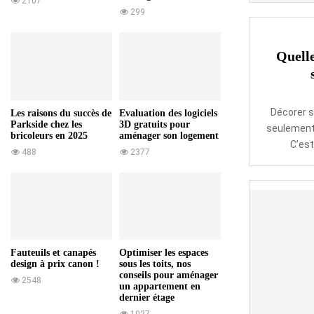
2107
299
Quelle
Décorer s
Les raisons du succès de
Evaluation des logiciels
Parkside chez les
3D gratuits pour
seulement 
bricoleurs en 2025
aménager son logement
C’est
488
2377
Fauteuils et canapés
Optimiser les espaces
design à prix canon !
sous les toits, nos
conseils pour aménager
2548
un appartement en
dernier étage