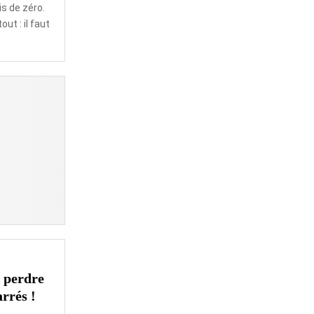
is de zéro.
ut : il faut
s perdre
rrés !