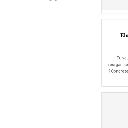
1027
El
Tu ve
réorganise
? Concrète