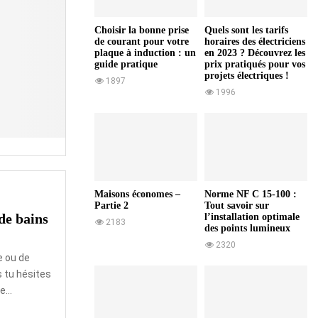
e
s
Choisir la bonne prise
Quels sont les tarifs
p
de courant pour votre
horaires des électriciens
o
plaque à induction : un
en 2023 ? Découvrez les
u
guide pratique
prix pratiqués pour vos
projets électriques !
r
1897
1996
v
o
t
r
e
m
a
Maisons économes –
Norme NF C 15-100 :
i
Partie 2
Tout savoir sur
s
de bains
l’installation optimale
2183
o
des points lumineux
n
2320
e ou de
s tu hésites
...